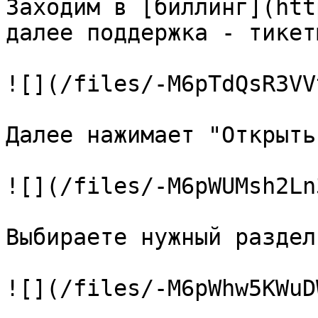
Заходим в [биллинг](htt
далее поддержка - тикеты
![](/files/-M6pTdQsR3VV
Далее нажимает "Открыть
![](/files/-M6pWUMsh2Ln
Выбираете нужный раздел:
![](/files/-M6pWhw5KWuD