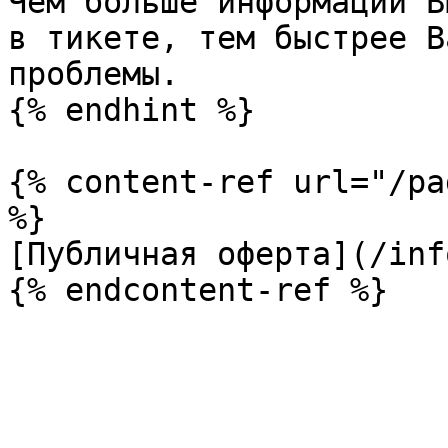
Чем больше информации В
в тикете, тем быстрее В
проблемы.

{% endhint %}

{% content-ref url="/pa
%}

[Публичная оферта](/inf