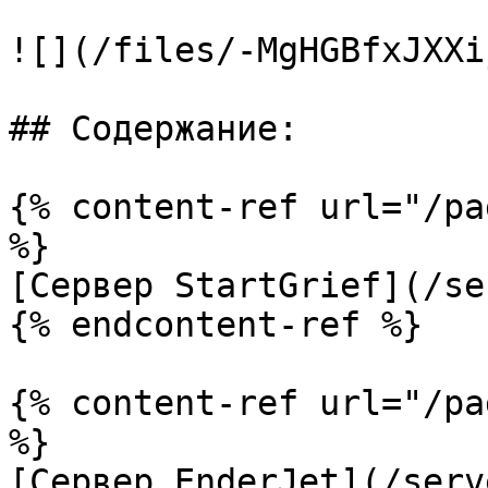
![](/files/-MgHGBfxJXXi
## Содержание:

{% content-ref url="/pa
%}

[Сервер StartGrief](/se
{% endcontent-ref %}

{% content-ref url="/pa
%}

[Сервер EnderJet](/serv