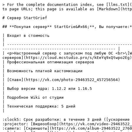
> For the complete documentation index, see [llms.txt](https://wiki.mcstudio.su/llms.txt). Markdown versions of documentation pages are available by appending `.md` to page URLs; this page is available as [Markdown](https://wiki.mcstudio.su/servers/grief/startgrief.md).

# Сервер StartGrief

## **Покупая сервер** StartGrie&#x66;**, Вы получаете:**

| Входит в стоимость                                                             | В подарок                                                                                                                           |
| ------------------------------------------------------------------------------ | ----------------------------------------------------------------------------------------------------------------------------------- |
| <p>Настроенный сервер с запуском под любую ОС <br>\[Windows, Linux, MacOS]</p> | [Иконка ](https://cloud.mcstudio.pro/s/TKaDmno7C3eaSNT)и [описание в списке серверов](https://cloud.mcstudio.pro/s/kEeYq9xQtwpo2Eg) |
| Профессиональная оптимизация серверов                                          |                                                                                                                                     |
| Возможность платной кастомизации                                               |                                                                                                                                     |
| [Спавн](https://vk.com/photo-29463522_457256564)                               |                                                                                                                                     |
| Выбор версии ядра: 1.12.2 или 1.16.5                                           |                                                                                                                                     |
| Подробное Wiki от студии                                                       |                                                                                                                                     |
| Техническая поддержка: 5 дней                                                  |                                                                                                                                     |

:clock5: Срок разработки: в течение 3 дней ([ускорение процесса разработки](https://wiki.mcstudio.su/other/services/custom#acceleration))\
:projector: [Видеообзор](https://vk.com/video-29463522_456239109)\
:camera: [Скриншоты](https://vk.com/album-29463522_276077098)\
:clipboard: [Статья](https://vk.com/@mcstudio-startgrief)\
:moneybag: [Оформить заказ](https://mcstudio.su/product/startgrief)

## **Содержимое продукта**

### **Плагины**

1. [AbstractCooldown ](http://rubukkit.org/threads/misc-abstractcooldown-v1-1-mnogofunkcionalnye-kuldauny-zaderzhki-na-komandy-1-8-8-1-12-2.158554/)- Задержки на команды, один из самых удобных и понятных плагинов с данным функционалом
2. [AdvancedBan](https://www.spigotmc.org/resources/8695/) - Удобный плагин для банов, киков и других полезных команд&#x20;
3. [AntiRelog](http://rubukkit.org/threads/125331/) - Честное PvP, не дает игроку вводить какие-либо команды во время битвы, чтобы игрок не смог покинуть поля боя&#x20;
4. [AuctionHouse](https://www.spigotmc.org/resources/61836/) - Аукцион, позвол