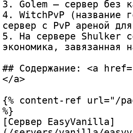
3. Golem — сервер без к
4. WitchPvP (название г
сервер с PvP ареной для
5. На сервере Shulker с
экономика, завязанная н
## Содержание: <a href=
</a>

{% content-ref url="/pa
%}

[Сервер EasyVanilla]
(/servers/vanilla/easyv