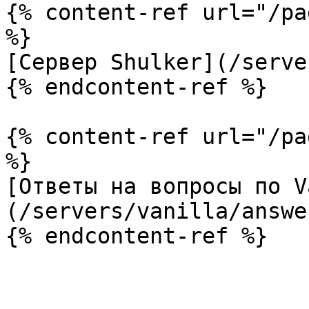
{% content-ref url="/pa
%}

[Сервер Shulker](/serve
{% endcontent-ref %}

{% content-ref url="/pa
%}

[Ответы на вопросы по V
(/servers/vanilla/answe